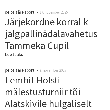
peipsiääre sport
•
17. november 2025
Järjekordne korralik
jalgpallinädalavahetus
Tammeka Cupil
Loe lisaks
peipsiääre sport
•
9. november 2025
Lembit Holsti
mälestusturniir tõi
Alatskivile hulgaliselt