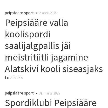
peipsiääre sport
•
2. aprill 2025
Peipsiääre valla
koolispordi
saalijalgpallis jäi
meistritiitli jagamine
Alatskivi kooli siseasjaks
Loe lisaks
peipsiääre sport
•
31. märts 2025
Spordiklubi Peipsiääre