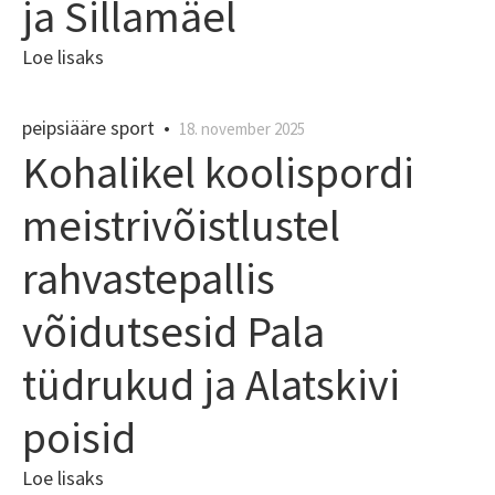
ja Sillamäel
Loe lisaks
peipsiääre sport
•
18. november 2025
Kohalikel koolispordi
meistrivõistlustel
rahvastepallis
võidutsesid Pala
tüdrukud ja Alatskivi
poisid
Loe lisaks