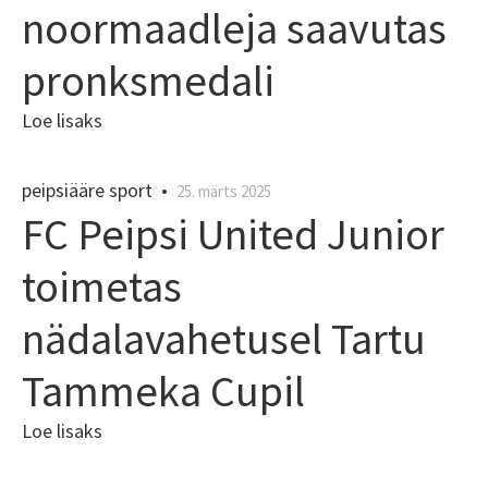
noormaadleja saavutas
pronksmedali
Loe lisaks
peipsiääre sport
•
25. märts 2025
FC Peipsi United Junior
toimetas
nädalavahetusel Tartu
Tammeka Cupil
Loe lisaks