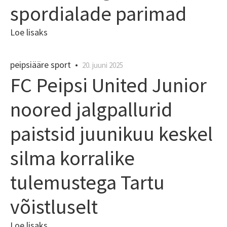
spordialade parimad
Loe lisaks
peipsiääre sport
•
20. juuni 2025
FC Peipsi United Junior
noored jalgpallurid
paistsid juunikuu keskel
silma korralike
tulemustega Tartu
võistluselt
Loe lisaks