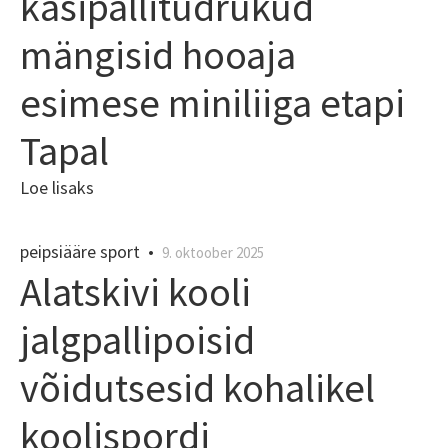
käsipallitüdrukud
mängisid hooaja
esimese miniliiga etapi
Tapal
Loe lisaks
peipsiääre sport
•
9. oktoober 2025
Alatskivi kooli
jalgpallipoisid
võidutsesid kohalikel
koolispordi