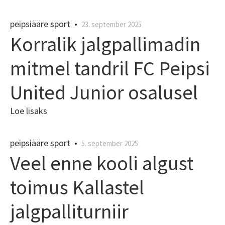
peipsiääre sport
•
23. september 2025
Korralik jalgpallimadin
mitmel tandril FC Peipsi
United Junior osalusel
Loe lisaks
peipsiääre sport
•
5. september 2025
Veel enne kooli algust
toimus Kallastel
jalgpalliturniir