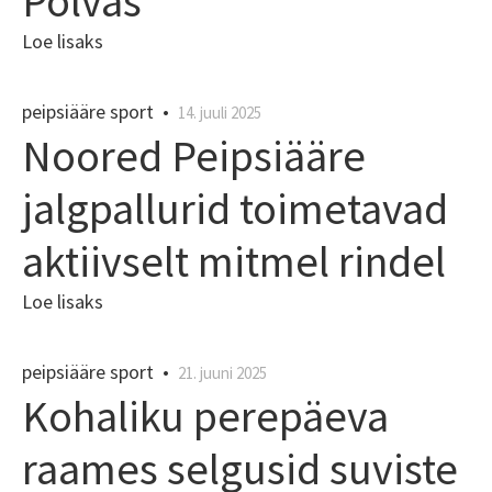
Põlvas
Loe lisaks
peipsiääre sport
•
14. juuli 2025
Noored Peipsiääre
jalgpallurid toimetavad
aktiivselt mitmel rindel
Loe lisaks
peipsiääre sport
•
21. juuni 2025
Kohaliku perepäeva
raames selgusid suviste