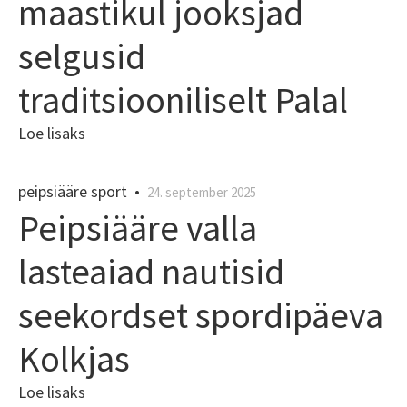
maastikul jooksjad
selgusid
traditsiooniliselt Palal
Loe lisaks
peipsiääre sport
•
24. september 2025
Peipsiääre valla
lasteaiad nautisid
seekordset spordipäeva
Kolkjas
Loe lisaks