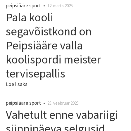
peipsiääre sport
•
12. märts 2025
Pala kooli
segavõistkond on
Peipsiääre valla
koolispordi meister
tervisepallis
Loe lisaks
peipsiääre sport
•
25. veebruar 2025
Vahetult enne vabariigi
sünnipäeva selgusid