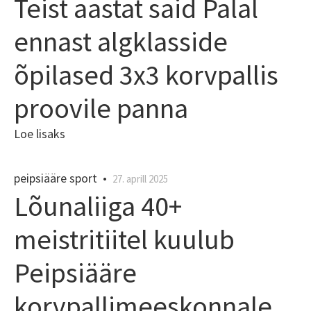
Teist aastat said Palal
ennast algklasside
õpilased 3x3 korvpallis
proovile panna
Loe lisaks
peipsiääre sport
•
27. aprill 2025
Lõunaliiga 40+
meistritiitel kuulub
Peipsiääre
korvpallimeeskonnale