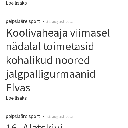
Loe lisaks
peipsiääre sport
•
31. august 2025
Koolivaheaja viimasel
nädalal toimetasid
kohalikud noored
jalgpalligurmaanid
Elvas
Loe lisaks
peipsiääre sport
•
23. august 2025
16. Alatskivi