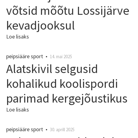
võtsid mõõtu Lossijärve
kevadjooksul
Loe lisaks
peipsiääre sport
•
14. mai 2025
Alatskivil selgusid
kohalikud koolispordi
parimad kergejõustikus
Loe lisaks
peipsiääre sport
•
30. aprill 2025