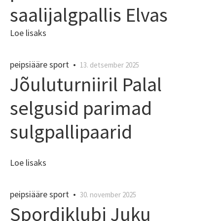
saalijalgpallis Elvas
Loe lisaks
peipsiääre sport
•
13. detsember 2025
Jõuluturniiril Palal
selgusid parimad
sulgpallipaarid
Loe lisaks
peipsiääre sport
•
30. november 2025
Spordiklubi Juku