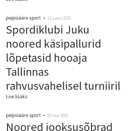
peipsiääre sport
•
12. juuni 2025
Spordiklubi Juku
noored käsipallurid
lõpetasid hooaja
Tallinnas
rahvusvahelisel turniiril
Loe lisaks
peipsiääre sport
•
29. mai 2025
Noored jooksusõbrad