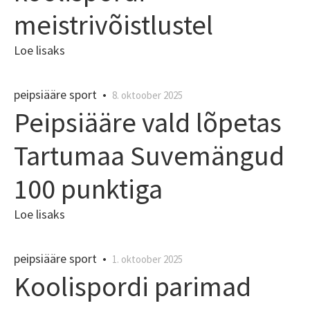
meistrivõistlustel
Loe lisaks
peipsiääre sport
•
8. oktoober 2025
Peipsiääre vald lõpetas
Tartumaa Suvemängud
100 punktiga
Loe lisaks
peipsiääre sport
•
1. oktoober 2025
Koolispordi parimad