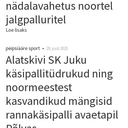
nädalavahetus noortel
jalgpalluritel
Loe lisaks
peipsiääre sport
•
29. juuli 2025
Alatskivi SK Juku
käsipallitüdrukud ning
noormeestest
kasvandikud mängisid
rannakäsipalli avaetapil