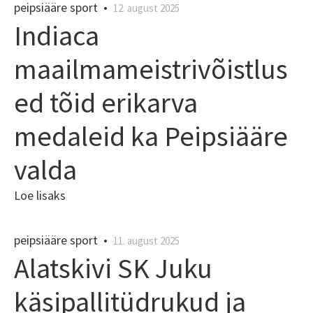
peipsiääre sport
•
12. august 2025
Indiaca
maailmameistrivõistlus
ed tõid erikarva
medaleid ka Peipsiääre
valda
Loe lisaks
peipsiääre sport
•
11. august 2025
Alatskivi SK Juku
käsipallitüdrukud ja