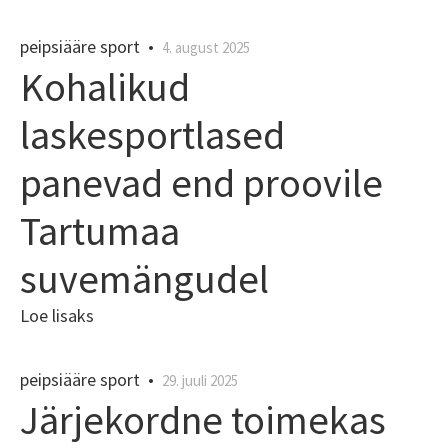
peipsiääre sport
•
4. august 2025
Kohalikud
laskesportlased
panevad end proovile
Tartumaa
suvemängudel
Loe lisaks
peipsiääre sport
•
29. juuli 2025
Järjekordne toimekas