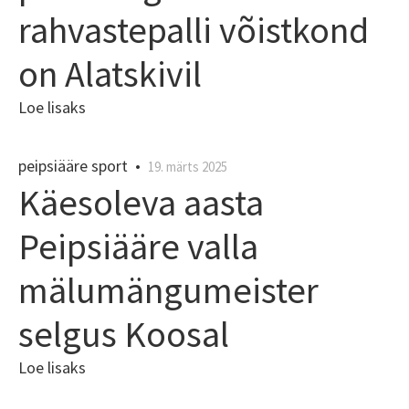
rahvastepalli võistkond
on Alatskivil
Loe lisaks
peipsiääre sport
•
19. märts 2025
Käesoleva aasta
Peipsiääre valla
mälumängumeister
selgus Koosal
Loe lisaks