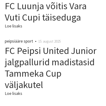
FC Luunja võitis Vara
Vuti Cupi täiseduga
Loe lisaks
peipsiääre sport
•
15. august 2025
FC Peipsi United Junior
jalgpallurid madistasid
Tammeka Cup
väljakutel
Loe lisaks