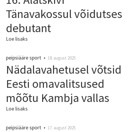
Tänavakossul võidutses
debutant
Loe lisaks
peipsiääre sport
•
18. august 2025
Nädalavahetusel võtsid
Eesti omavalitsused
mõõtu Kambja vallas
Loe lisaks
peipsiääre sport
•
17. august 2025