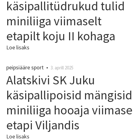
käsipallitüdrukud tulid
miniliiga viimaselt
etapilt koju II kohaga
Loe lisaks
peipsiääre sport
•
3. aprill 2025
Alatskivi SK Juku
käsipallipoisid mängisid
miniliiga hooaja viimase
etapi Viljandis
Loe lisaks