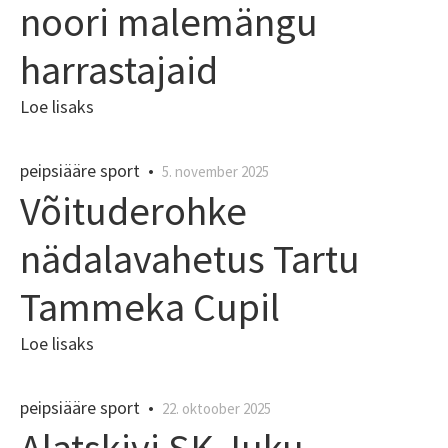
noori malemängu
harrastajaid
Loe lisaks
peipsiääre sport
•
5. november 2025
Võituderohke
nädalavahetus Tartu
Tammeka Cupil
Loe lisaks
peipsiääre sport
•
22. oktoober 2025
Alatskivi SK Juku