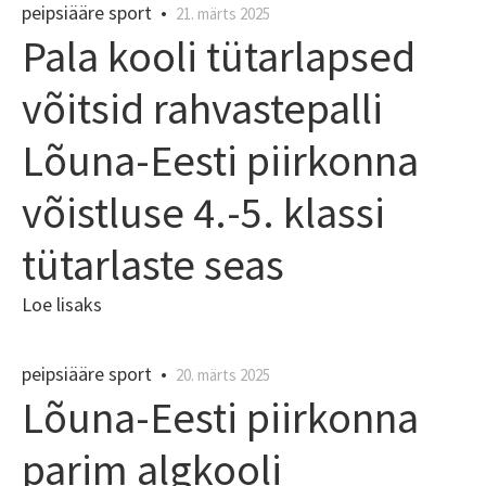
peipsiääre sport
•
21. märts 2025
Pala kooli tütarlapsed
võitsid rahvastepalli
Lõuna-Eesti piirkonna
võistluse 4.-5. klassi
tütarlaste seas
Loe lisaks
peipsiääre sport
•
20. märts 2025
Lõuna-Eesti piirkonna
parim algkooli