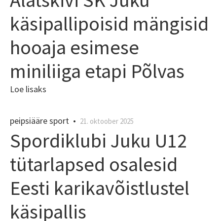
käsipallipoisid mängisid
hooaja esimese
miniliiga etapi Põlvas
Loe lisaks
peipsiääre sport
•
21. oktoober 2025
Spordiklubi Juku U12
tütarlapsed osalesid
Eesti karikavõistlustel
käsipallis