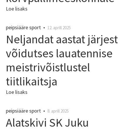
Loe lisaks
peipsiääre sport
•
12. aprill 2025
Neljandat aastat järjest
võidutses lauatennise
meistrivõistlustel
tiitlikaitsja
Loe lisaks
peipsiääre sport
•
8. aprill 2025
Alatskivi SK Juku