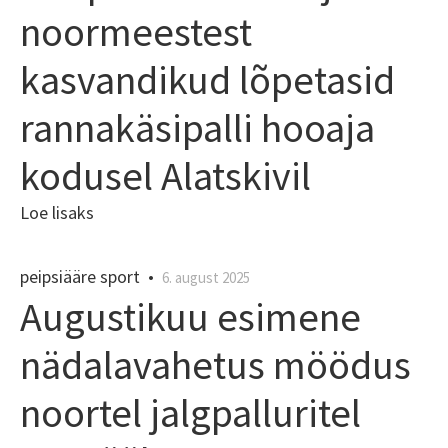
noormeestest
kasvandikud lõpetasid
rannakäsipalli hooaja
kodusel Alatskivil
Loe lisaks
peipsiääre sport
•
6. august 2025
Augustikuu esimene
nädalavahetus möödus
noortel jalgpalluritel