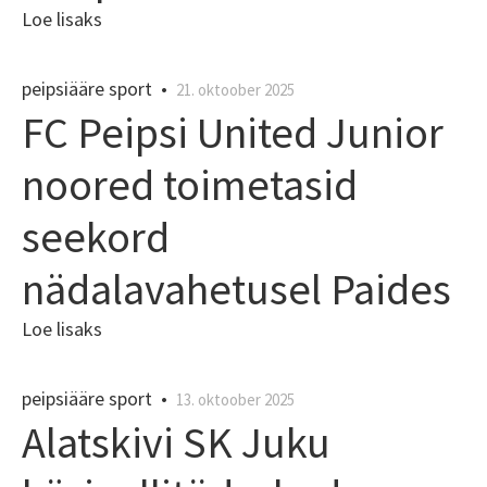
Loe lisaks
peipsiääre sport
•
21. oktoober 2025
FC Peipsi United Junior
noored toimetasid
seekord
nädalavahetusel Paides
Loe lisaks
peipsiääre sport
•
13. oktoober 2025
Alatskivi SK Juku