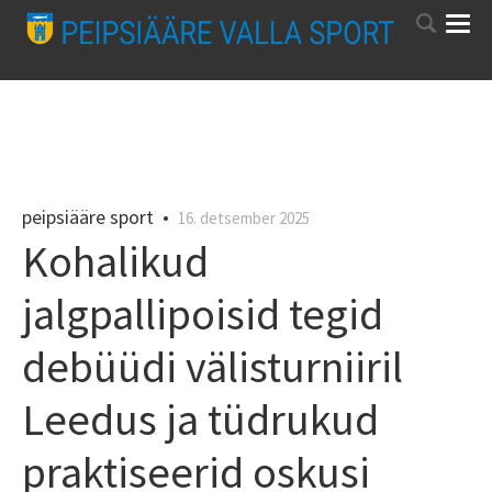
peipsiääre sport
•
16. detsember 2025
Kohalikud
jalgpallipoisid tegid
debüüdi välisturniiril
Leedus ja tüdrukud
praktiseerid oskusi