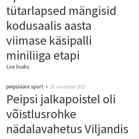
tütarlapsed mängisid
kodusaalis aasta
viimase käsipalli
miniliiga etapi
Loe lisaks
peipsiääre sport
•
25. november 2025
Peipsi jalkapoistel oli
võistlusrohke
nädalavahetus Viljandis