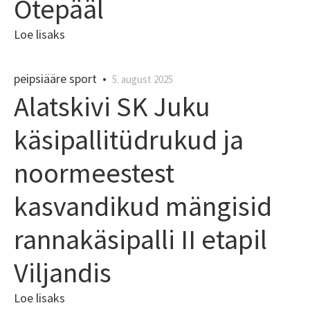
Otepääl
Loe lisaks
peipsiääre sport
•
5. august 2025
Alatskivi SK Juku
käsipallitüdrukud ja
noormeestest
kasvandikud mängisid
rannakäsipalli II etapil
Viljandis
Loe lisaks