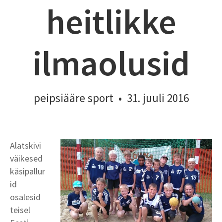
heitlikke
ilmaolusid
peipsiääre sport
•
31. juuli 2016
Alatskivi
väikesed
käsipallur
id
osalesid
teisel