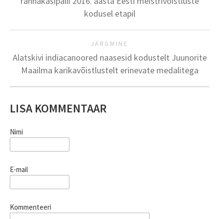
rannakäsipalli 2016. aasta Eesti meistrivõistluste
kodusel etapil
JÄRGMINE
Alatskivi indiacanoored naasesid kodustelt Juunorite
Maailma karikavõistlustelt erinevate medalitega
LISA KOMMENTAAR
Nimi
E-mail
Kommenteeri