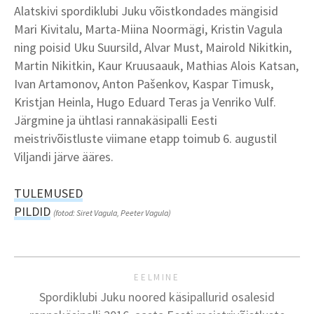
Alatskivi spordiklubi Juku võistkondades mängisid
Mari Kivitalu, Marta-Miina Noormägi, Kristin Vagula
ning poisid Uku Suursild, Alvar Must, Mairold Nikitkin,
Martin Nikitkin, Kaur Kruusaauk, Mathias Alois Katsan,
Ivan Artamonov, Anton Pašenkov, Kaspar Timusk,
Kristjan Heinla, Hugo Eduard Teras ja Venriko Vulf.
Järgmine ja ühtlasi rannakäsipalli Eesti
meistrivõistluste viimane etapp toimub 6. augustil
Viljandi järve ääres.
TULEMUSED
PILDID
(fotod: Siret Vagula, Peeter Vagula)
EELMINE
Spordiklubi Juku noored käsipallurid osalesid