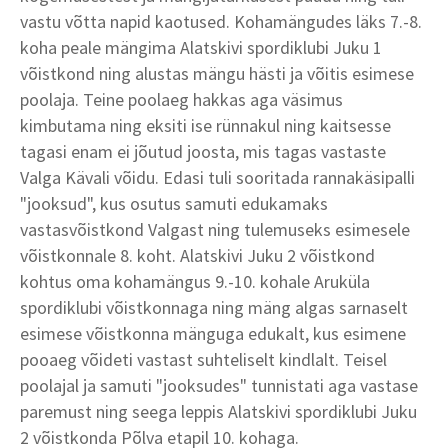
vastu võtta napid kaotused. Kohamängudes läks 7.-8.
koha peale mängima Alatskivi spordiklubi Juku 1
võistkond ning alustas mängu hästi ja võitis esimese
poolaja. Teine poolaeg hakkas aga väsimus
kimbutama ning eksiti ise rünnakul ning kaitsesse
tagasi enam ei jõutud joosta, mis tagas vastaste
Valga Kävali võidu. Edasi tuli sooritada rannakäsipalli
"jooksud", kus osutus samuti edukamaks
vastasvõistkond Valgast ning tulemuseks esimesele
võistkonnale 8. koht. Alatskivi Juku 2 võistkond
kohtus oma kohamängus 9.-10. kohale Aruküla
spordiklubi võistkonnaga ning mäng algas sarnaselt
esimese võistkonna mänguga edukalt, kus esimene
pooaeg võideti vastast suhteliselt kindlalt. Teisel
poolajal ja samuti "jooksudes" tunnistati aga vastase
paremust ning seega leppis Alatskivi spordiklubi Juku
2 võistkonda Põlva etapil 10. kohaga.