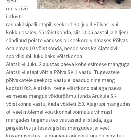
Eesti
meistrivõ
istluste
rannakäsipalli etapil, seekord 30. juulil Põlvas. Kui
kokku osales, 55 võistkonda, siis 2005 aastal ja hiljem
sündinud poiste vanuses oli seekord vihmases Põlvas
osalemas 10 võistkonda, nende seas ka Alatskivi
spordiklubi Juku kaks võistkonda.
Alatskivi Juku 2 alustas päeva kohe esimese mänguga
Alatskivi etapi võitja Põlva SK 1 vastu. Tugevatele
põlvakatele seekord vastu ei saadud ning mäng
kaotati 0:2. Alatskivi teine võistkond sai aga päeva
esimeses mängus võidurõõmu tunda Aruküla SK
võistkonna vastu, keda võideti 2:0. Alagrupi mängudes
oli veel mõlemal võistkonnal võimalus vihmast
märgades tingimustes vastaseid alistada, aga
pingelistes ja tasavägistes mängudes jäi veel
kogemusestest ja mängijatarkusest puudu ning tuli