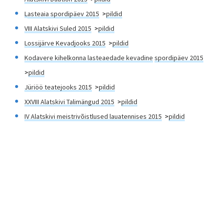
L
asteaia spordipäev 2015
>
pildid
VIII Alatskivi Suled 2015
>
pildid
Lossijärve Kevadjooks 2015
>
pildid
K
odavere kihelkonna lasteaedade kevad
ine
spordipäev
2015
>
pildid
Jüriöö teatejooks 2015
>
pildid
XXVIII Alatskivi Talimängud 2015
>
pildid
IV Alatskivi meistrivõistlused lauatennises 2015
>
pildid