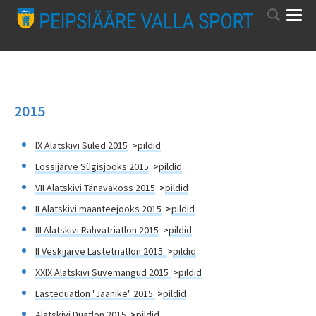
2015
IX Alatskivi Suled 2015
>
pildid
Lossijärve Sügisjooks 2015
>
pildid
VII Alatskivi Tänavakoss 2015
>
pildid
II Alatskivi maanteejooks 2015
>
pildid
III Alatskivi Rahvatriatlon 2015
>
pildid
II Veskijärve Lastetriatlon 2015
>
pildid
XXIX
Alatskivi Suvemängud 2015
>
pildid
Lasteduatlon "Jaanike" 2015
>
pildid
Alatskivi Duatlon 201
5
>
pildid