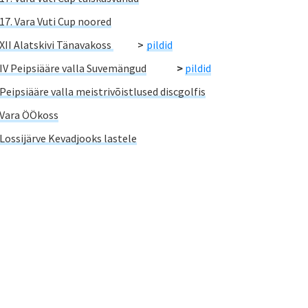
17. Vara Vuti Cup noored
XII Alatskivi Tänavakoss
>
pildid
IV Peipsiääre valla Suvemängud
>
pildid
Peipsiääre valla meistrivõistlused discgolfis
Vara ÖÖkoss
Lossijärve Kevadjooks lastele