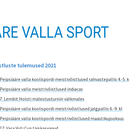
stluste tulemused 2021
Peipsiääre valla koolispordi meistivõistlused rahvastepallis 4.-5. 
Peipsiääre valla meistrivõistlused indiacas
7. Lembit Holsti mälestusturniir välkmales
Peipsiääre valla koolispordi meistrivõistlused jalgpallis 6.-9. kl
Peipsiääre valla koolispordi meistrivõistlused maastikujooksus
17. Vara Vuti Cup täiskasvanud