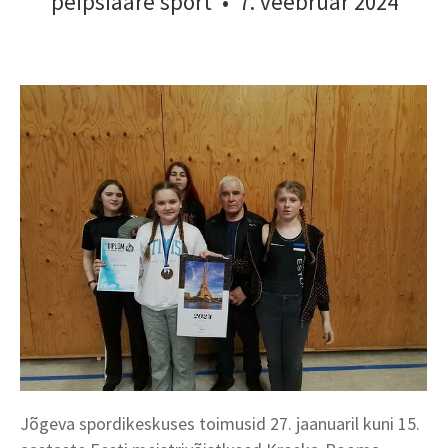
peipsiääre sport
•
7. veebruar 2024
Jõgeva spordikeskuses toimusid 27. jaanuaril kuni 15.