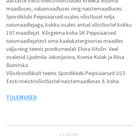
aastaste Eesti meistrivõistlused Kreeka-Rooma
maadluses, vabamaadluses ning naistemaadluses.
Spordiklubi Peipsiäärsed osales võistlusel nelja
naismaadlejaga, kokku osales antud võistlustel kokku
197 maadlejat. Kõrgeima koha SK Peipsiäärsed
naismaadlejatest oma kaalukatergoorias maadles
välja ning teenis pronksmedali Elvira Vitsõn. Veel
osalesid Ljudmila Jekorjasina, Ksenia Kulak ja Alisa
Buinitska
Võistkondlikult teenis Spordiklubi Peipsiäärsed U15
Eesti meistrivõistlustel naistemaadluses 8. koha.
TULEMUSED
EELMINE