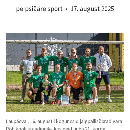
peipsiääre sport
•
17. august 2025
Laupäeval, 16. augustil kogunesid jalgpallisõbrad Vara
Põhikooli staadionile, kus peeti juba 21. korda