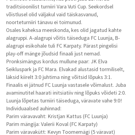
traditsioonilist turniiri Vara Vuti Cup. Seekordsel
võistlusel olid väljakul vaid täiskasvanud,
noorteturniiri tänavu ei toimunud.
Osales kaheksa meeskonda, kes olid jagatud kahte
alagruppi. A-alagrupi võitis täiseduga FC Luunja, B-
alagrupi esikohale tuli FC Karpaty. Pärast pingelisi
play-off mänge jõudsid finaali just nemad.
Pronksimängus kordus mullune paar: JK Elva
Seikluspark ja FC Mara. Elvakad alustasid tormiliselt,
läksid kiirelt 3:0 juhtima ning võitsid lõpuks 3:1.
Finaalis ei jätnud FC Luunja vastasele võimalust. Juba
avaminutitel haarati initsiatiiv ning lõpuks võideti 2:0.
Luunja lõpetas turniiri täiseduga, väravate vahe 9:0!
Individuaalsed auhinnad:
Parim väravavaht: Kristjan Kattus (FC Luunja)
Parim mängija: Valerii Koval (FC Karpaty)
Parim väravakütt: Kevyn Toomemägi (5 väravat)