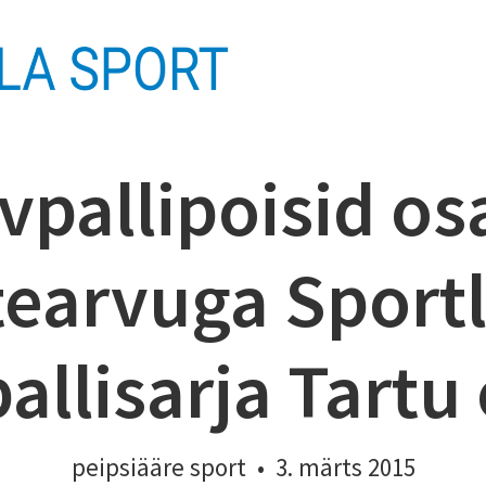
rvpallipoisid os
tearvuga Sport
allisarja Tartu 
peipsiääre sport
•
3. märts 2015