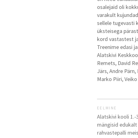
osalejaid oli kok
varakult kujundada
sellele tugevasti 
üksteisega päras
kord vastastest ja
Treenime edasi ja
Alatskivi Keskkool
Remets, David Re
Järs, Andre Pärn,
Marko Piiri, Veik
EELMINE
Alatskivi kooli 1.-
mängisid edukalt
rahvastepalli meis