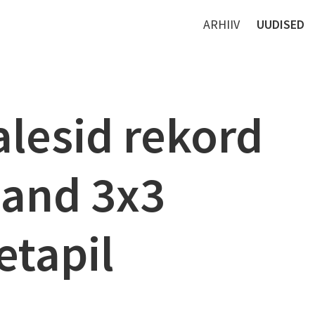
ARHIIV
UUDISED
alesid rekord
land 3x3
etapil