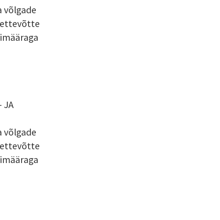
ma võlgade
 ettevõtte
ssimääraga
 JA
ma võlgade
 ettevõtte
ssimääraga