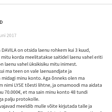
D
uuni 2017
 DAVILA on otsida laenu rohkem kui 3 kuud,
mitu korda meelitatakse saitidel laenu vahel eriti
n laenu vahel üksikisiku mitu inimest.
kui ma teen on vale laenuandjate ja
 midagi minu konto. Aga õnneks olen ma
 nimi LYSE tõesti lihtne, ja omamoodi ma aidata
nu 70.000€, et ma sain minu konto 48 tundi
ga palju protokolle.
s vajavad meeldib mulle võite kirjutada talle ja