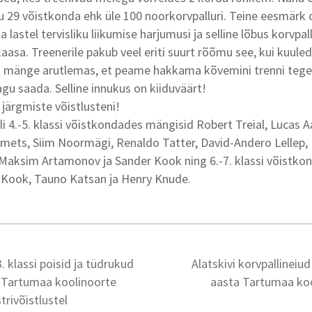
ku 29 võistkonda ehk üle 100 noorkorvpalluri. Teine eesmärk o
 lastel tervisliku liikumise harjumusi ja selline lõbus korvpall
kaasa. Treenerile pakub veel eriti suurt rõõmu see, kui kuule
t mänge arutlemas, et peame hakkama kõvemini trenni tege
gu saada. Selline innukus on kiiduväärt!
 järgmiste võistlusteni!
i 4.-5. klassi võistkondades mängisid Robert Treial, Lucas A
mets, Siim Noormägi, Renaldo Tatter, David-Andero Lellep,
 Maksim Artamonov ja Sander Kook ning 6.-7. klassi võistko
o Kook, Tauno Katsan ja Henry Knude.
3. klassi poisid ja tüdrukud
Alatskivi korvpallineiu
 Tartumaa koolinoorte
aasta Tartumaa koo
trivõistlustel