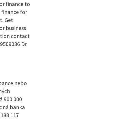
or finance to
 finance for
t. Get
for business
ation contact
29509036 Dr
 bance nebo
ných
ž 900 000
ádná banka
 188 117