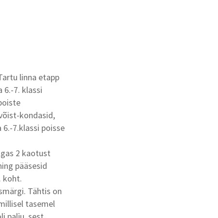
Tartu linna etapp
 6.-7. klassi
poiste
võist-kondasid,
 6.-7.klassi poisse
lgas 2 kaotust
 ning pääsesid
. koht.
esmärgi. Tähtis on
millisel tasemel
 palju, sest