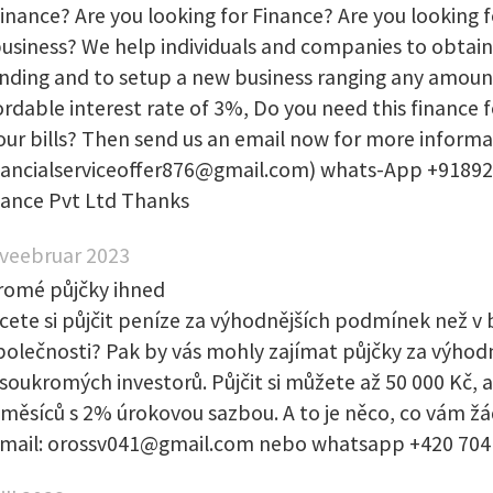
nance? Are you looking for Finance? Are you looking f
business? We help individuals and companies to obtain
nding and to setup a new business ranging any amoun
ordable interest rate of 3%, Do you need this finance 
your bills? Then send us an email now for more inform
inancialserviceoffer876@gmail.com) whats-App +9189
nance Pvt Ltd Thanks
 veebruar 2023
romé půjčky ihned
cete si půjčit peníze za výhodnějších podmínek než v
olečnosti? Pak by vás mohly zajímat půjčky za výhod
oukromých investorů. Půjčit si můžete až 50 000 Kč, a
 měsíců s 2% úrokovou sazbou. A to je něco, co vám ž
-mail: orossv041@gmail.com nebo whatsapp +420 704