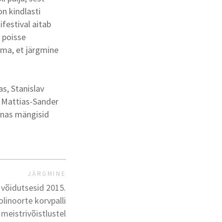
n kindlasti
ifestival aitab
d poisse
ma, et järgmine
as, Stanislav
 Mattias-Sander
nnas mängisid
JÄRGMINE
d võidutsesid 2015.
linoorte korvpalli
meistrivõistlustel