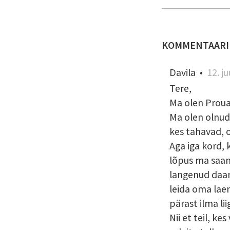
KOMMENTAARI
Davila
•
12. j
Tere,
Ma olen Proua
Ma olen olnud 
kes tahavad, o
Aga iga kord, 
lõpus ma saan
langenud daam
leida oma lae
pärast ilma lii
Nii et teil, ke