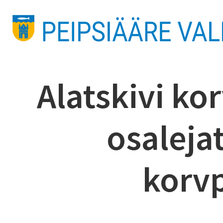
Alatskivi ko
osaleja
korvp