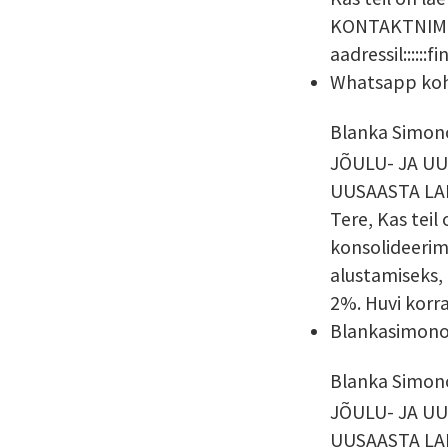
KONTAKTNIMI: 
aadressil::::
Whatsapp koh
Blanka Simon
JÕULU- JA UU
UUSAASTA LAE
Tere, Kas teil
konsolideerim
alustamiseks,
2%. Huvi korr
Blankasimon
Blanka Simon
JÕULU- JA UU
UUSAASTA LAE