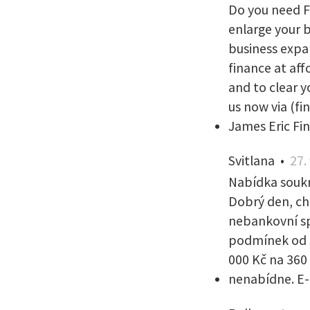
Do you need Fi
enlarge your 
business expa
finance at aff
and to clear 
us now via (f
James Eric Fi
Svitlana
•
27.
Nabídka souk
Dobrý den, ch
nebankovní sp
podmínek od s
000 Kč na 360
nenabídne. E