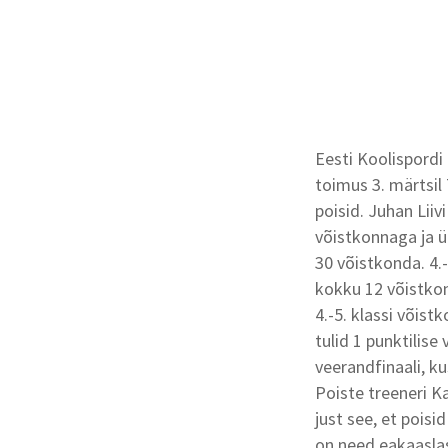
Eesti Koolispordi 
toimus 3. märtsil 
poisid. Juhan Liiv
võistkonnaga ja ü
30 võistkonda. 4.-
kokku 12 võistko
4.-5. klassi võis
tulid 1 punktilise
veerandfinaali, k
Poiste treeneri Ka
just see, et pois
on need eakaaslas