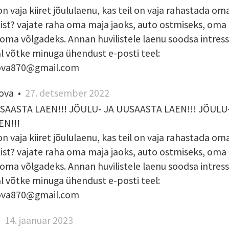
 on vaja kiiret jõululaenu, kas teil on vaja rahastada o
ist? vajate raha oma maja jaoks, auto ostmiseks, oma
 oma võlgadeks. Annan huvilistele laenu soodsa intre
al võtke minuga ühendust e-posti teel:
ova870@gmail.com
ova
•
27. detsember 2022
SAASTA LAEN!!! JÕULU- JA UUSAASTA LAEN!!! JÕULU-
N!!!
 on vaja kiiret jõululaenu, kas teil on vaja rahastada o
ist? vajate raha oma maja jaoks, auto ostmiseks, oma
 oma võlgadeks. Annan huvilistele laenu soodsa intre
al võtke minuga ühendust e-posti teel:
ova870@gmail.com
•
14. jaanuar 2023