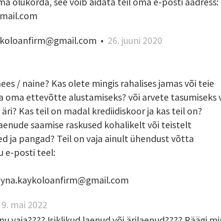
oma olukorda, see võib aidata teil oma e-posti aadress:
mail.com
ykoloanfirm@gmail.com
•
26. juuni 2020
ees / naine? Kas olete mingis rahalises jamas või teie
ha oma ettevõtte alustamiseks? või arvete tasumiseks 
äri? Kas teil on madal krediidiskoor ja kas teil on?
aenude saamise raskused kohalikelt või teistelt
d ja pangad? Teil on vaja ainult ühendust võtta
 e-posti teel:
rzyna.kaykoloanfirm@gmail.com
•
9. mai 2022
enu vaja???? Isiklikud laenud või ärilaenud???? Räägi mi