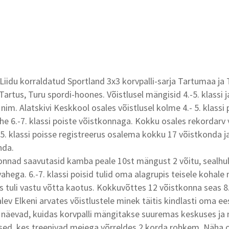
Liidu korraldatud Sportland 3x3 korvpalli-sarja Tartumaa ja 
Tartus, Turu spordi-hoones. Võistlusel mängisid 4.-5. klassi ja
i nim. Alatskivi Keskkool osales võistlusel kolme 4.- 5. klassi 
he 6.-7. klassi poiste võistkonnaga. Kokku osales rekordarv 
5. klassi poisse registreerus osalema kokku 17 võistkonda ja
nda.
tkonnad saavutasid kamba peale 10st mängust 2 võitu, sealhu
 vahega. 6.-7. klassi poisid tulid oma alagrupis teisele kohale
us tuli vastu võtta kaotus. Kokkuvõttes 12 võistkonna seas 8
lev Elkeni arvates võistlustele minek täitis kindlasti oma e
id näevad, kuidas korvpalli mängitakse suuremas keskuses ja 
ed, kes treenivad meiega võrreldes 2 korda rohkem. Näha oli