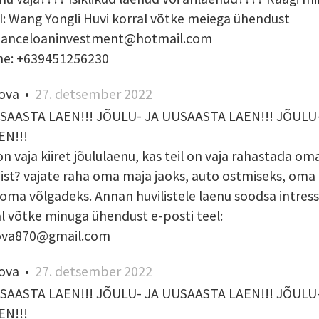
Wang Yongli Huvi korral võtke meiega ühendust
::financeloaninvestment@hotmail.com
e: +639451256230
ova
•
27. detsember 2022
SAASTA LAEN!!! JÕULU- JA UUSAASTA LAEN!!! JÕULU-
N!!!
 on vaja kiiret jõululaenu, kas teil on vaja rahastada o
ist? vajate raha oma maja jaoks, auto ostmiseks, oma
 oma võlgadeks. Annan huvilistele laenu soodsa intre
al võtke minuga ühendust e-posti teel:
ova870@gmail.com
ova
•
27. detsember 2022
SAASTA LAEN!!! JÕULU- JA UUSAASTA LAEN!!! JÕULU-
N!!!