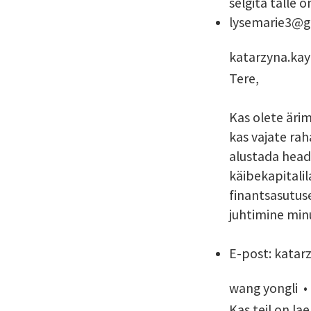
selgita talle 
lysemarie3@g
katarzyna.ka
Tere,
Kas olete ärim
kas vajate ra
alustada head 
käibekapitalil
finantsasutuse
juhtimine minu
E-post: kata
wang yongli
Kas teil on la