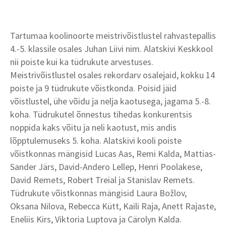
Tartumaa koolinoorte meistrivõistlustel rahvastepallis
4.-5. klassile osales Juhan Liivi nim. Alatskivi Keskkool
nii poiste kui ka tüdrukute arvestuses.
Meistrivõistlustel osales rekordarv osalejaid, kokku 14
poiste ja 9 tüdrukute võistkonda. Poisid jäid
võistlustel, ühe võidu ja nelja kaotusega, jagama 5.-8.
koha. Tüdrukutel õnnestus tihedas konkurentsis
noppida kaks võitu ja neli kaotust, mis andis
lõpptulemuseks 5. koha. Alatskivi kooli poiste
võistkonnas mängisid Lucas Aas, Remi Kalda, Mattias-
Sander Järs, David-Andero Lellep, Henri Poolakese,
David Remets, Robert Treial ja Stanislav Remets.
Tüdrukute võistkonnas mängisid Laura Božlov,
Oksana Nilova, Rebecca Kütt, Kaili Raja, Anett Rajaste,
Eneliis Kirs, Viktoria Luptova ja Cärolyn Kalda.