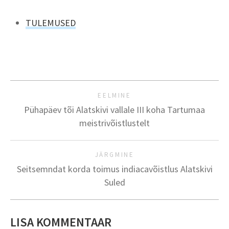
TULEMUSED
EELMINE
Pühapäev tõi Alatskivi vallale III koha Tartumaa
meistrivõistlustelt
JÄRGMINE
Seitsemndat korda toimus indiacavõistlus Alatskivi
Suled
LISA KOMMENTAAR