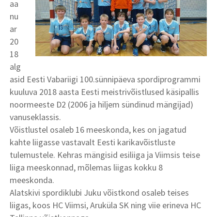
aa
nu
ar
20
18
alg
asid Eesti Vabariigi 100.sünnipäeva spordiprogrammi
kuuluva 2018 aasta Eesti meistrivõistlused käsipallis
noormeeste D2 (2006 ja hiljem sündinud mängijad)
vanuseklassis.
Võistlustel osaleb 16 meeskonda, kes on jagatud
kahte liigasse vastavalt Eesti karikavõistluste
tulemustele. Kehras mängisid esiliiga ja Viimsis teise
liiga meeskonnad, mõlemas liigas kokku 8
meeskonda.
Alatskivi spordiklubi Juku võistkond osaleb teises
liigas, koos HC Viimsi, Aruküla SK ning viie erineva HC