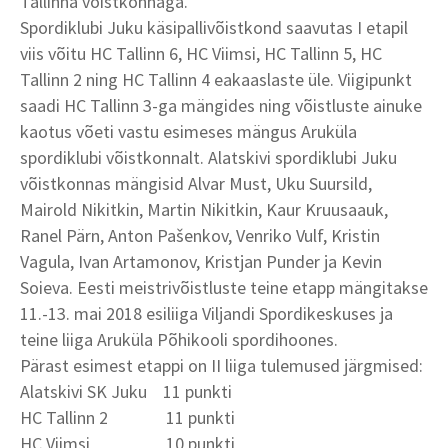
Tallinna võistkonnaga.
Spordiklubi Juku käsipallivõistkond saavutas I etapil
viis võitu HC Tallinn 6, HC Viimsi, HC Tallinn 5, HC
Tallinn 2 ning HC Tallinn 4 eakaaslaste üle. Viigipunkt
saadi HC Tallinn 3-ga mängides ning võistluste ainuke
kaotus võeti vastu esimeses mängus Aruküla
spordiklubi võistkonnalt. Alatskivi spordiklubi Juku
võistkonnas mängisid Alvar Must, Uku Suursild,
Mairold Nikitkin, Martin Nikitkin, Kaur Kruusaauk,
Ranel Pärn, Anton Pašenkov, Venriko Vulf, Kristin
Vagula, Ivan Artamonov, Kristjan Punder ja Kevin
Soieva. Eesti meistrivõistluste teine etapp mängitakse
11.-13. mai 2018 esiliiga Viljandi Spordikeskuses ja
teine liiga Aruküla Põhikooli spordihoones.
Pärast esimest etappi on II liiga tulemused järgmised:
Alatskivi SK Juku 11 punkti
HC Tallinn 2 11 punkti
HC Viimsi 10 punkti