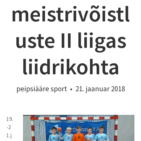
meistrivõistl
uste II liigas
liidrikohta
peipsiääre sport
•
21. jaanuar 2018
19.
-2
1.j