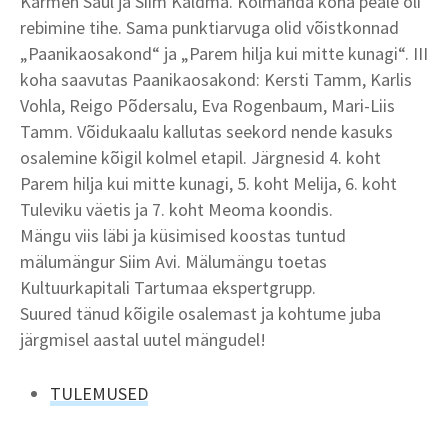
Karmen Saul ja Siim Kaldma. Kolmanda koha peale oli
rebimine tihe. Sama punktiarvuga olid võistkonnad
„Paanikaosakond“ ja „Parem hilja kui mitte kunagi“. III
koha saavutas Paanikaosakond: Kersti Tamm, Karlis
Vohla, Reigo Põdersalu, Eva Rogenbaum, Mari-Liis
Tamm. Võidukaalu kallutas seekord nende kasuks
osalemine kõigil kolmel etapil. Järgnesid 4. koht
Parem hilja kui mitte kunagi, 5. koht Melija, 6. koht
Tuleviku väetis ja 7. koht Meoma koondis.
Mängu viis läbi ja küsimised koostas tuntud
mälumängur Siim Avi. Mälumängu toetas
Kultuurkapitali Tartumaa ekspertgrupp.
Suured tänud kõigile osalemast ja kohtume juba
järgmisel aastal uutel mängudel!
TULEMUSED