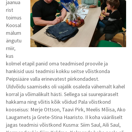
jaanua
rist
toimus
Koosal
mälum
ängutu
rniir,
kus
kolmel etapil panid oma teadmised proovile ja
hankisid uusi teadmisi kokku seitse võistkonda
Peipsiääre valla erinevatest piirkondadest.
Üldvõidu saamiseks oli vajalik osaleda vähemalt kahel
korral ja võimalikult hästi. Sellega sai suurepäraselt
hakkama ning võitis kõik võidud Pala võistkond
kooseisus: Merje Ottson, Taavi Pirk, Meelis Mõisa, Ako
Laugamets ja Grete-Stina Haaristo. II koha vääriliselt
jagas teadmisi võistkond Kusma: Siim Saul, Aili Saul,