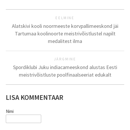
EELMINE
Alatskivi kooli noormeeste korvpallimeeskond jäi
Tartumaa koolinoorte meistrivõistlustel napilt
medalitest ilma
JÄRGMINE
Spordiklubi Juku indiacameeskond alustas Eesti
meistrivõistluste poolfinaalseeriat edukalt
LISA KOMMENTAAR
Nimi