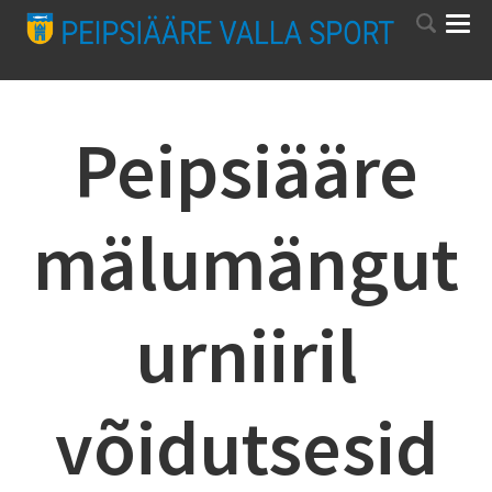
Peipsiääre
mälumängut
urniiril
võidutsesid