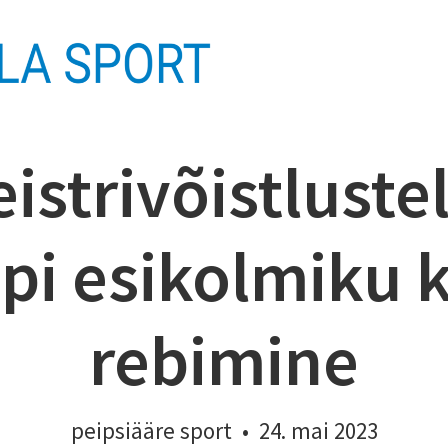
istrivõistluste
ppi esikolmiku 
rebimine
peipsiääre sport
•
24. mai 2023