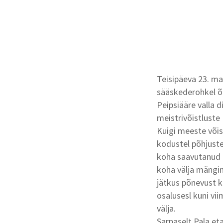
Teisipäeva 23. mai
sääskederohkel õ
Peipsiääre valla d
meistrivõistluste I
Kuigi meeste võis
kodustel põhjustel
koha saavutanud I
koha välja mängin
jätkus põnevust 
osalusesl kuni vii
välja.
Sarnaselt Pala eta