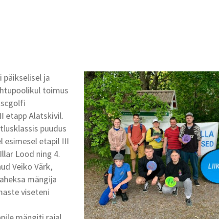
 päikselisel ja
htupoolikul toimus
iscgolfi
I etapp Alatskivil.
tlusklassis puudus
 esimesel etapil III
llar Lood ning 4.
ud Veiko Värk,
kaheksa mängija
maste viseteni
pile mängiti rajal