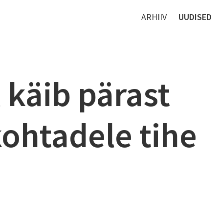
ARHIIV
UUDISED
l käib pärast
kohtadele tihe