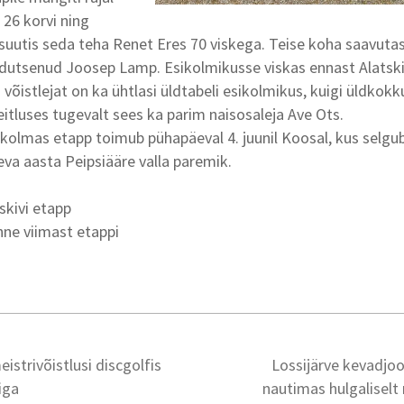
k 26 korvi ning
uutis seda teha Renet Eres 70 viskega. Teise koha saavutas A
utsenud Joosep Lamp. Esikolmikusse viskas ennast Alatskivi
õistlejat on ka ühtlasi üldtabeli esikolmikus, kuigi üldkok
tluses tugevalt sees ka parim naisosaleja Ave Ots.
kolmas etapp toimub pühapäeval 4. juunil Koosal, kus selgub
va aasta Peipsiääre valla paremik.
skivi etapp
ne viimast etappi
eistrivõistlusi discgolfis
Lossijärve kevadjoo
iga
nautimas hulgaliselt