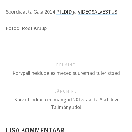
Spordiaasta Gala 2014
PILDID
ja
VIDEOSALVESTUS
Fotod: Reet Kruup
EELMINE
Korvpallineidude esimesed suuremad tuleristsed
JÄRGMINE
Käivad indiaca eelmängud 2015. aasta Alatskivi
Talimängudel
LISA KOMMENTAAR