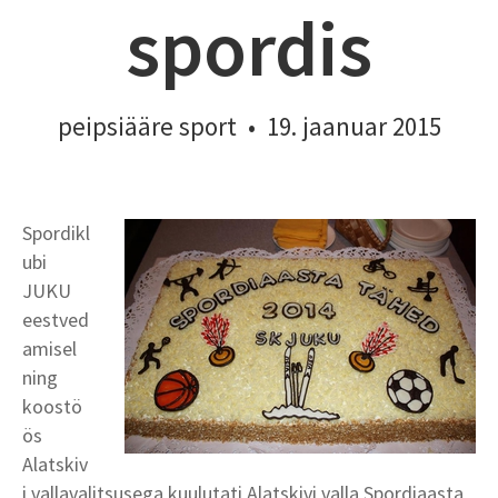
spordis
peipsiääre sport
•
19. jaanuar 2015
Spordikl
ubi
JUKU
eestved
amisel
ning
koostö
ös
Alatskiv
i vallavalitsusega kuulutati Alatskivi valla Spordiaasta