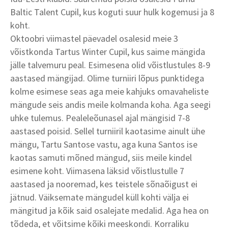
Baltic Talent Cupil, kus koguti suur hulk kogemusi ja 8
koht.
Oktoobri viimastel päevadel osalesid meie 3
võistkonda Tartus Winter Cupil, kus saime mängida
jälle talvemuru peal. Esimesena olid võistlustules 8-9
aastased mängijad. Olime turniiri lõpus punktidega
kolme esimese seas aga meie kahjuks omavaheliste
mängude seis andis meile kolmanda koha. Aga seegi
uhke tulemus. Pealeleõunasel ajal mängisid 7-8
aastased poisid. Sellel turniiril kaotasime ainult ühe
mängu, Tartu Santose vastu, aga kuna Santos ise
kaotas samuti mõned mängud, siis meile kindel
esimene koht. Viimasena läksid võistlustulle 7
aastased ja nooremad, kes teistele sõnaõigust ei
jätnud. Väiksemate mängudel küll kohti välja ei
mängitud ja kõik said osalejate medalid. Aga hea on
tõdeda, et võitsime kõiki meeskondi. Korraliku