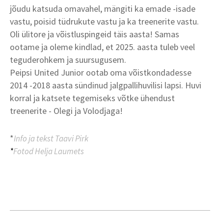
jõudu katsuda omavahel, mängiti ka emade -isade
vastu, poisid tüdrukute vastu ja ka treenerite vastu.
Oli ülitore ja võistluspingeid täis aasta! Samas
ootame ja oleme kindlad, et 2025. aasta tuleb veel
teguderohkem ja suursugusem.
Peipsi United Junior ootab oma võistkondadesse
2014 -2018 aasta sündinud jalgpallihuvilisi lapsi. Huvi
korral ja katsete tegemiseks võtke ühendust
treenerite - Olegi ja Volodjaga!
*
Info ja tekst Taavi Pirk
*
Fotod Helja Laumets