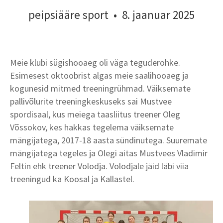
peipsiääre sport
•
8. jaanuar 2025
Meie klubi sügishooaeg oli väga teguderohke.
Esimesest oktoobrist algas meie saalihooaeg ja
kogunesid mitmed treeningrühmad. Väiksemate
pallivõlurite treeningkeskuseks sai Mustvee
spordisaal, kus meiega taasliitus treener Oleg
Võssokov, kes hakkas tegelema väiksemate
mängijatega, 2017-18 aasta sündinutega. Suuremate
mängijatega tegeles ja Olegi aitas Mustvees Vladimir
Feltin ehk treener Volodja. Volodjale jäid läbi viia
treeningud ka Koosal ja Kallastel.