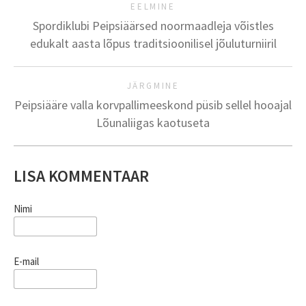
EELMINE
Spordiklubi Peipsiäärsed noormaadleja võistles
edukalt aasta lõpus traditsioonilisel jõuluturniiril
JÄRGMINE
Peipsiääre valla korvpallimeeskond püsib sellel hooajal
Lõunaliigas kaotuseta
LISA KOMMENTAAR
Nimi
E-mail