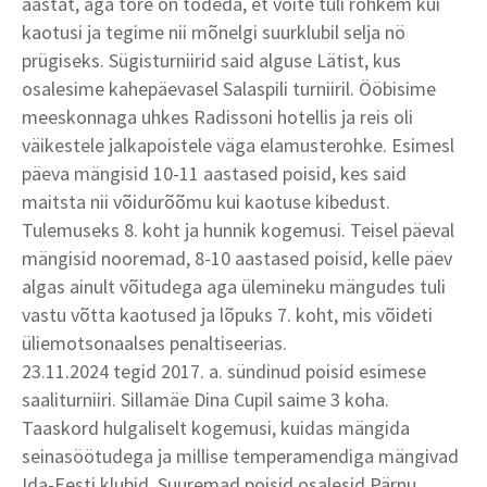
aastat, aga tore on tõdeda, et võite tuli rohkem kui
kaotusi ja tegime nii mõnelgi suurklubil selja nö
prügiseks. Sügisturniirid said alguse Lätist, kus
osalesime kahepäevasel Salaspili turniiril. Ööbisime
meeskonnaga uhkes Radissoni hotellis ja reis oli
väikestele jalkapoistele väga elamusterohke. Esimesl
päeva mängisid 10-11 aastased poisid, kes said
maitsta nii võidurõõmu kui kaotuse kibedust.
Tulemuseks 8. koht ja hunnik kogemusi. Teisel päeval
mängisid nooremad, 8-10 aastased poisid, kelle päev
algas ainult võitudega aga ülemineku mängudes tuli
vastu võtta kaotused ja lõpuks 7. koht, mis võideti
üliemotsonaalses penaltiseerias.
23.11.2024 tegid 2017. a. sündinud poisid esimese
saaliturniiri. Sillamäe Dina Cupil saime 3 koha.
Taaskord hulgaliselt kogemusi, kuidas mängida
seinasöötudega ja millise temperamendiga mängivad
Ida-Eesti klubid. Suuremad poisid osalesid Pärnu