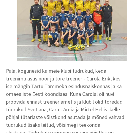
Palal kogunesid ka meie klubi tüdrukud, keda
treenima asus noor ja tore treener - Carola Erik, kes
ise mängib Tartu Tammeka esindusnaiskonnas ja ka
omaealiste Eesti koondises. Kuna Carolal oli huvi
proovida ennast treeneriametis ja klubil olid toredad
tüdrukud Svetlana, Cara - Amia ja Mirtel Heliis, kelle
põhjal tütarlaste võistkond asutada ja mõned vahvad
tüdrukud lisaks leitud, võisimegi teekonda
alustada. Tüdrukute esimene suurem võistlus on