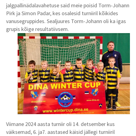
jalgpallinädalavahetuse said meie poisid Torm-Johann
Pirk ja Simon Padar, kes osalesid turniiril kõikides
vanusegruppides. Sealjuures Torm-Johann oli ka igas
grupis kõige resultatiivsem.
Viimane 2024 aasta turniir oli 14. detsember kus
väiksemad, 6. ja7. aastased käisid jällegi turniiril