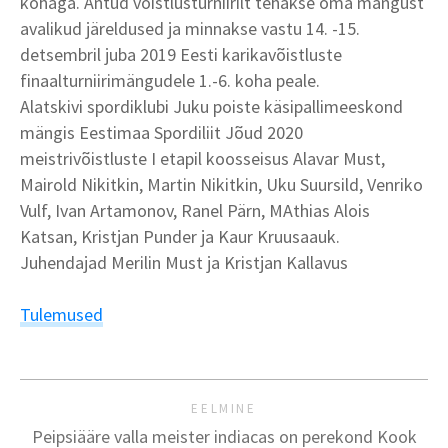
kohaga. Antud võistlusturniirilt tehakse oma mängust
avalikud järeldused ja minnakse vastu 14. -15.
detsembril juba 2019 Eesti karikavõistluste
finaalturniirimängudele 1.-6. koha peale.
Alatskivi spordiklubi Juku poiste käsipallimeeskond
mängis Eestimaa Spordiliit Jõud 2020
meistrivõistluste I etapil koosseisus Alavar Must,
Mairold Nikitkin, Martin Nikitkin, Uku Suursild, Venriko
Vulf, Ivan Artamonov, Ranel Pärn, MAthias Alois
Katsan, Kristjan Punder ja Kaur Kruusaauk.
Juhendajad Merilin Must ja Kristjan Kallavus
Tulemused
EELMINE
Peipsiääre valla meister indiacas on perekond Kook