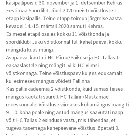
käsipallipoisid 30. november ja 1. detsember Kehras
Eestimaa Spordiliit Jõud 2020 meistrivõistluste I
etapp käsipallis. Teine etapp toimub järgmise aasta
kevadel 14.-15. märtsil 2020 samuti Kehras.
Esimesel etapil osales kokku 11 võistkonda ja
spordiklubi Juku võistkonnal tuli kahel päeval kokku
mängida kuus mängu.
Avapäeval kaotati HC Pärnu/Paikuse ja HC Tallas 1
eakaaslastele ning mängiti viiki HC Viimsi
võistkonnaga. Teine võistluspäev kulges edukamalt
kui esimeses mängus võideti Tallinna
Käsipalliakadeemia 2 võistkonda, kuid samas teises
mängus kaotati suurelt HC Tallinn/Mustamäe
meeskonnale. Võistluse viimases kohamängus mängiti
9.-10. koha peale ning antud mängus saavutati napp
võit HC Tallas 2 esinduse vastu, mis tähendas, et
tugeva tasemega kahepäevane võistlus lõpetati 9.