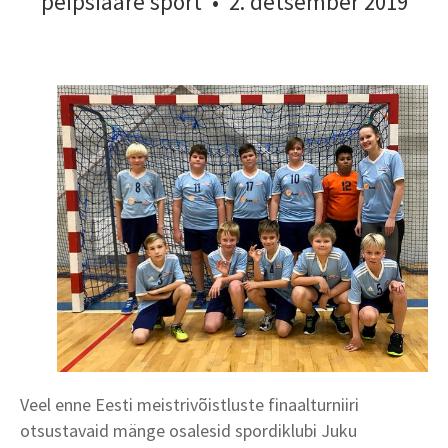
peipsiääre sport
•
2. detsember 2019
Veel enne Eesti meistrivõistluste finaalturniiri
otsustavaid mänge osalesid spordiklubi Juku