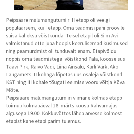
Peipsääre mälumänguturniiri II etapp oli veelgi
populaarsem, kui I etapp. Oma teadmisi pani proovile
suisa kaheksa võistkonda. Teisel etapil oli Siim Avi
valmistanud ette juba hoopis keerulisemad küsimused
ning peamurdmist oli tunduvalt enam. Etapivõidu
noppis oma teadmistega võistkond Pala, koosseisus
Taavi Pirk, Raivo Vadi, Liina Ainsalu, Karli Värk, Ako
Laugamets. II kohaga lõpetas uus osaleja võistkond
KST ning III kohale tõugati eelmise vooru võitja Kõva
Mõte.
Peipsiääre mälumänguturniiri viimane kolmas etapp
toimub kolmapäeval 18. märts koosa Rahvamajas
algusega 19.00. Kokkuvõttes läheb arvesse kolmest
etapist kahe etapi parim tulemus.