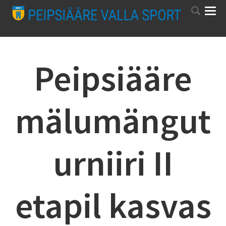
Peipsiääre
mälumängut
urniiri II
etapil kasvas