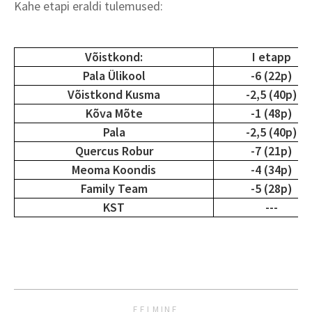
Kahe etapi eraldi tulemused:
Võistkond:
I etapp
Pala Ülikool
-6 (22p)
Võistkond Kusma
-2,5 (40p)
Kõva Mõte
-1 (48p)
Pala
-2,5 (40p)
Quercus Robur
-7 (21p)
Meoma Koondis
-4 (34p)
Family Team
-5 (28p)
KST
---
EELMINE