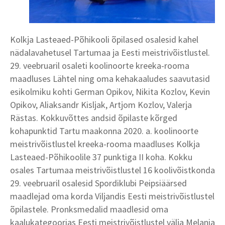
Kolkja Lasteaed-Põhikooli õpilased osalesid kahel
nädalavahetusel Tartumaa ja Eesti meistrivõistlustel.
29. veebruaril osaleti koolinoorte kreeka-rooma
maadluses Lähtel ning oma kehakaaludes saavutasid
esikolmiku kohti German Opikov, Nikita Kozlov, Kevin
Opikov, Aliaksandr Kisljak, Artjom Kozlov, Valerja
Rästas. Kokkuvõttes andsid õpilaste kõrged
kohapunktid Tartu maakonna 2020. a. koolinoorte
meistrivõistlustel kreeka-rooma maadluses Kolkja
Lasteaed-Põhikoolile 37 punktiga II koha. Kokku
osales Tartumaa meistrivõistlustel 16 koolivõistkonda
29. veebruaril osalesid Spordiklubi Peipsiäärsed
maadlejad oma korda Viljandis Eesti meistrivõistlustel
õpilastele. Pronksmedalid maadlesid oma
kaalukategoorias Eesti meistrivõistlustel välja Melania