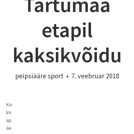
Tartumaa
etapil
kaksikvõidu
peipsiääre sport
•
7. veebruar 2018
Ko
lm
ap
äe