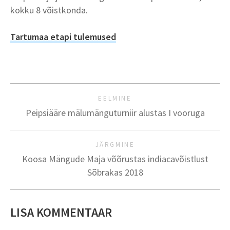
kokku 8 võistkonda.
Tartumaa etapi tulemused
EELMINE
Peipsiääre mälumänguturniir alustas I vooruga
JÄRGMINE
Koosa Mängude Maja võõrustas indiacavõistlust
Sõbrakas 2018
LISA KOMMENTAAR