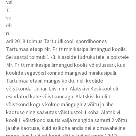
val
7.
ve
eb
ru
aril 2018 toimus Tartu Ülikooli spordihoones
Tartumaa etapp Mr. Pritt minikäsipallimängud koolis.
Sel aastal toimub 1.-3. klasside tüdrukutele ja poistele
Mr. Pritt minikäsipallimängud koolis võistlussari, kus
koolide segavõistkonnad mängivad minikäsipalli.
Tartumaa etapil mängis kokku neli koolide
võistkonda. Juhan Liivi nim. Alatskivi Keskkool oli
esindatud kahe võistkonnaga. Alatskivi kooli I
võistkond kogus kolme mänguga 2 võitu ja ühe
kaotuse ning saavutas võistlustel II koha. Alatskivi
kooli II võistkond suutis välja mängida samuti 2 võitu
ja ühe kaotuse, kuid esikoha andis neile omavaheline
mäng, kus II võistkkond võitis I võistkonda 13:12.