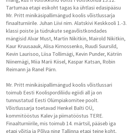
Tartumaa etapi esikoht tagas ka ühtlasi edasipääsu
Mr. Pritt minikäsipallimängud koolis võistlussarja
finaalturniirile. Juhan Liivi nim. Alatskivi Keskkooli 1.-3.
klassi poiste ja tüdrukute segavõistkondades
mängisid Alvar Must, Martin Nikitkin, Mairold Nikitkin,
Kaur Kruusaauk, Alisa Kirnossenko, Ruudi Suursild,
Kevin Laurisoo, Liisa Tollimägi, Kevin Punder, Kätriin
Niinemägi, Miia Marii Kiisel, Kaspar Katsan, Robin
Reimann ja Ranel Pärn.
Mr. Pritt minikäsipallimängud koolis võistlussari
toimub Eesti Koolispordiliidu egiidi all ja on
tunnustatud Eesti Olümpiakomitee poolt.
Võistlussarja toetavad Henkel Balti OÜ,
kommitööstus Kalev ja piimatööstus TERE.
Finaalturniirile, mis toimub 14. märtsil, pääseb iga
etapi võitja ja Põlva ning Tallinna etapi teine koht,