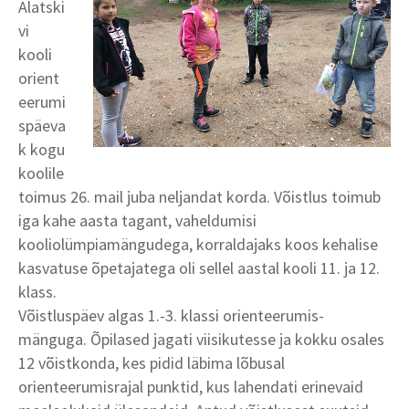
Alatski
vi
kooli
orient
eerumi
späeva
k kogu
koolile
toimus 26. mail juba neljandat korda. Võistlus toimub
iga kahe aasta tagant, vaheldumisi
kooliolümpiamängudega, korraldajaks koos kehalise
kasvatuse õpetajatega oli sellel aastal kooli 11. ja 12.
klass.
Võistluspäev algas 1.-3. klassi orienteerumis-
mänguga. Õpilased jagati viisikutesse ja kokku osales
12 võistkonda, kes pidid läbima lõbusal
orienteerumisrajal punktid, kus lahendati erinevaid