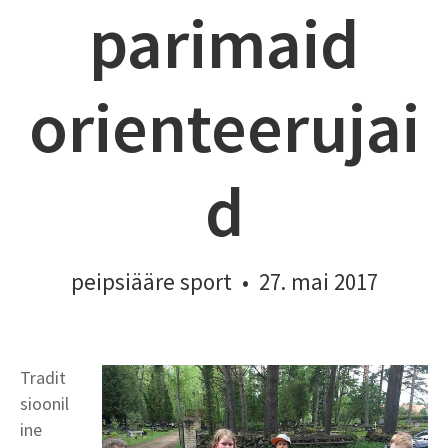
parimaid
orienteerujai
d
peipsiääre sport
•
27. mai 2017
Tradit
sioonil
ine