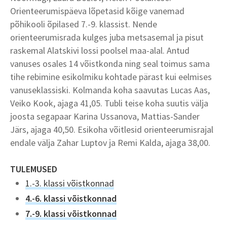
Orienteerumispäeva lõpetasid kõige vanemad
põhikooli õpilased 7.-9. klassist. Nende
orienteerumisrada kulges juba metsasemal ja pisut
raskemal Alatskivi lossi poolsel maa-alal. Antud
vanuses osales 14 võistkonda ning seal toimus sama
tihe rebimine esikolmiku kohtade pärast kui eelmises
vanuseklassiski. Kolmanda koha saavutas Lucas Aas,
Veiko Kook, ajaga 41,05. Tubli teise koha suutis välja
joosta segapaar Karina Ussanova, Mattias-Sander
Järs, ajaga 40,50. Esikoha võitlesid orienteerumisrajal
endale välja Zahar Luptov ja Remi Kalda, ajaga 38,00.
TULEMUSED
1.-3. klassi võistkonnad
4.-6. klassi võistkonnad
7.-9. klassi võistkonnad