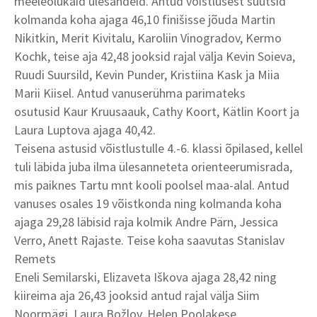
meeleolukaid ülesandeid. Antud võistlusest suutsid
kolmanda koha ajaga 46,10 finišisse jõuda Martin
Nikitkin, Merit Kivitalu, Karoliin Vinogradov, Kermo
Kochk, teise aja 42,48 jooksid rajal välja Kevin Soieva,
Ruudi Suursild, Kevin Punder, Kristiina Kask ja Miia
Marii Kiisel. Antud vanuserühma parimateks
osutusid Kaur Kruusaauk, Cathy Koort, Kätlin Koort ja
Laura Luptova ajaga 40,42.
Teisena astusid võistlustulle 4.-6. klassi õpilased, kellel
tuli läbida juba ilma ülesanneteta orienteerumisrada,
mis paiknes Tartu mnt kooli poolsel maa-alal. Antud
vanuses osales 19 võistkonda ning kolmanda koha
ajaga 29,28 läbisid raja kolmik Andre Pärn, Jessica
Verro, Anett Rajaste. Teise koha saavutas Stanislav
Remets
Eneli Semilarski, Elizaveta Iškova ajaga 28,42 ning
kiireima aja 26,43 jooksid antud rajal välja Siim
Noormägi, Laura Božlov, Helen Poolakese.