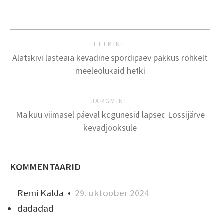
EELMINE
Alatskivi lasteaia kevadine spordipäev pakkus rohkelt
meeleolukaid hetki
JÄRGMINE
Maikuu viimasel päeval kogunesid lapsed Lossijärve
kevadjooksule
KOMMENTAARID
Remi Kalda
•
29. oktoober 2024
dadadad