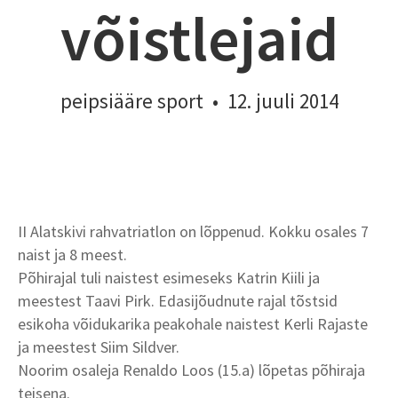
võistlejaid
peipsiääre sport
•
12. juuli 2014
II Alatskivi rahvatriatlon on lõppenud. Kokku osales 7
naist ja 8 meest.
Põhirajal tuli naistest esimeseks Katrin Kiili ja
meestest Taavi Pirk. Edasijõudnute rajal tõstsid
esikoha võidukarika peakohale naistest Kerli Rajaste
ja meestest Siim Sildver.
Noorim osaleja Renaldo Loos (15.a) lõpetas põhiraja
teisena.