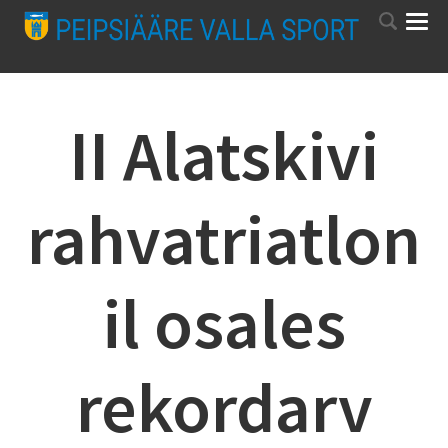
II Alatskivi
rahvatriatlon
il osales
rekordarv