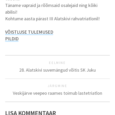
Täname vapraid ja rõõmsaid osalejaid ning kõiki
abilisi!
Kohtume aasta pärast III Alatskivi rahvatriatlonil!
VÕISTLUSE TULEMUSED
PILDID
EELMINE
28. Alatskivi suvemängud võitis SK Juku
JÄRGMINE
Veskijärve veepeo raames toimub lastetriatlon
LISA KOMMENTAAR