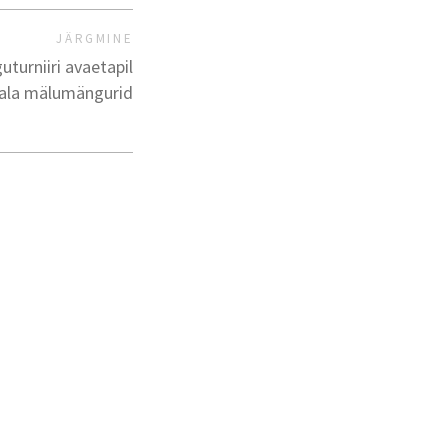
JÄRGMINE
turniiri avaetapil
Pala mälumängurid