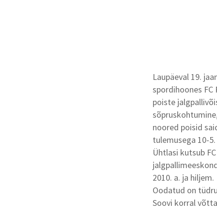
Laupäeval 19. jaa
spordihoones FC P
poiste jalgpalliv
sõpruskohtumine, 
noored poisid sai
tulemusega 10-5.
Ühtlasi kutsub FC
jalgpallimeeskond
2010. a. ja hiljem.
Oodatud on tüdruk
Soovi korral võtt