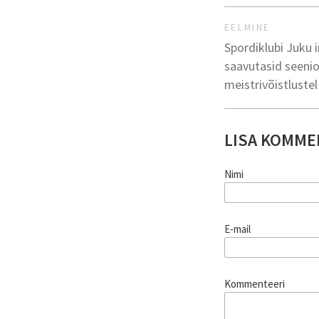
EELMINE
Spordiklubi Juku 
saavutasid seenio
meistrivõistluste
LISA KOMME
Nimi
E-mail
Kommenteeri