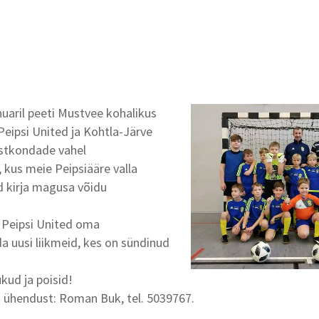
nuaril peeti Mustvee kohalikus
eipsi United ja Kohtla-Järve
õistkondade vahel
kus meie Peipsiääre valla
d kirja magusa võidu
 Peipsi United oma
a uusi liikmeid, kes on sündinud
ud ja poisid!
a ühendust: Roman Buk, tel. 5039767.