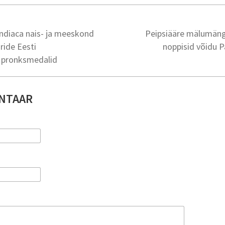
indiaca nais- ja meeskond
Peipsiääre mälumängu
ride Eesti
noppisid võidu 
l pronksmedalid
NTAAR