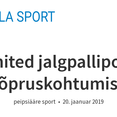
ited jalgpallip
õpruskohtumi
peipsiääre sport
•
20. jaanuar 2019