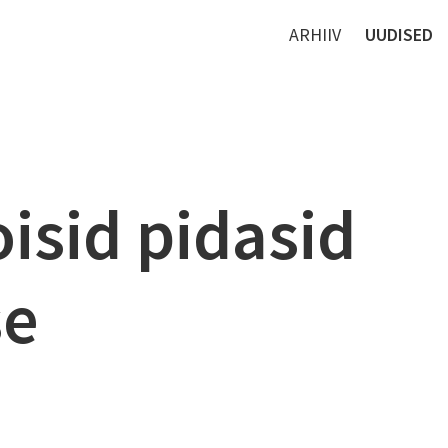
ARHIIV
UUDISED
oisid pidasid
se