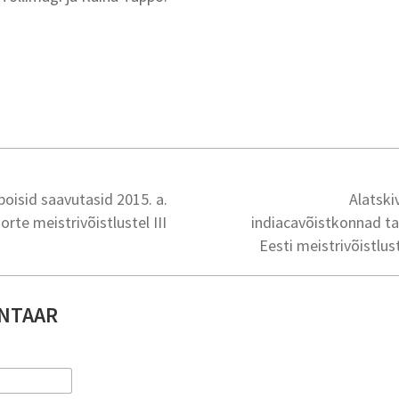
ipoisid saavutasid 2015. a.
Alatski
rte meistrivõistlustel III
indiacavõistkonnad t
Eesti meistrivõistlu
NTAAR