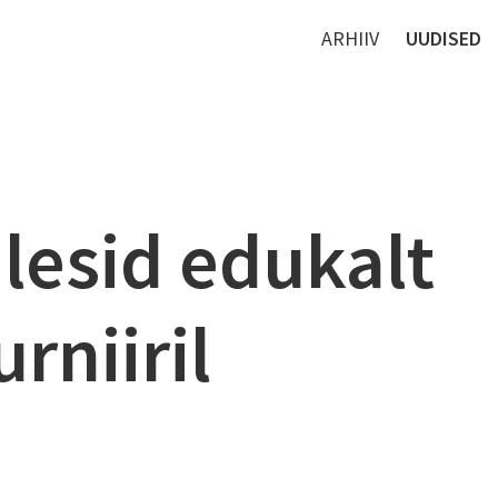
ARHIIV
UUDISED
alesid edukalt
rniiril