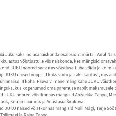
lubi Juku kaks indiacanaiskonda osalesid 7. märtsil Varal Nai
Kokku astus võistlustulle viis naiskonda, kes mängisid omavah
aiskond JUKU noored saavutas võistluselt ühe võidu ja kolm k
ning JUKU naised noppisid kaks võitu ja kaks kaotust, mis and
uhinnalise III koha. Päeva viimane mäng kahe JUKU võistko
 mänguks, kus kogenumad oma paremuse napilt maksmusele p
ud JUKU noored võistkonnas mängisid Anžeelika Tappo, Meri
 Kook, Ketriin Laumets ja Anastasia Širokova.
ud JUKU naised võistkonnas mängisid Maili Mägi, Terje Sööt
 Tollimägi ja Raina Tappo.