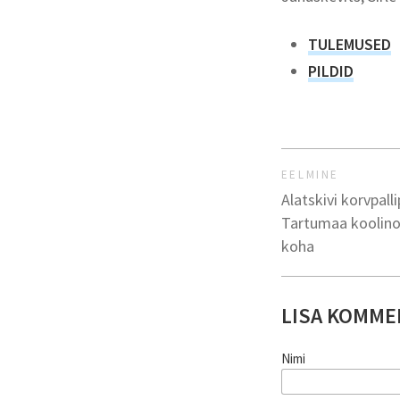
TULEMUSED
PILDID
EELMINE
Alatskivi korvpall
Tartumaa koolinoo
koha
LISA KOMME
Nimi