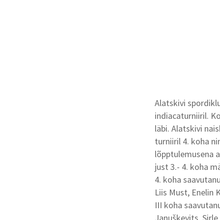
Alatskivi spordik
indiacaturniiril. 
läbi. Alatskivi n
turniiril 4. koha 
lõpptulemusena a
just 3.- 4. koha
4. koha saavutan
Liis Must, Enelin
III koha saavutan
Januškevits, Sirle