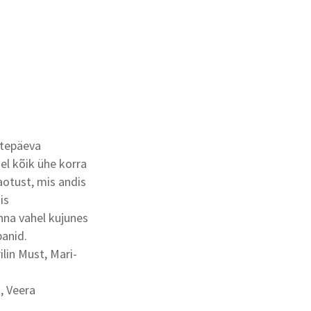
stepäeva
el kõik ühe korra
aotust, mis andis
is
nna vahel kujunes
anid.
lin Must, Mari-
, Veera