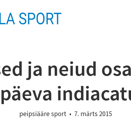
sed ja neiud os
päeva indiacatu
peipsiääre sport
•
7. märts 2015