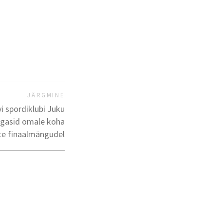
JÄRGMINE
vi spordiklubi Juku
agasid omale koha
ste finaalmängudel