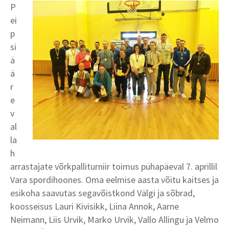
P
ei
p
si
ä
ä
r
e
v
al
la
h
arrastajate võrkpalliturniir toimus pühapäeval 7. aprillil
Vara spordihoones. Oma eelmise aasta võitu kaitses ja
esikoha saavutas segavõistkond Välgi ja sõbrad,
koosseisus Lauri Kivisikk, Liina Annok, Aarne
Neimann, Liis Urvik, Marko Urvik, Vallo Allingu ja Velmo