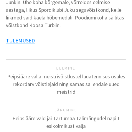
Junkin. Ühe koha kõrgemale, võrreldes eelmise
aastaga, liikus Spordiklubi Juku segavõistkond, kelle
liikmed said kaela hõbemedali. Poodiumikoha säilitas
võistkond Koosa Turbiin.
TULEMUSED
EELMINE
Peipsiääre valla meistrivõistlustel lauatennises osales
rekordarv võistlejaid ning samas sai endale uued
meistrid
JÄRGMINE
Peipsiääre vald jäi Tartumaa Talimängudel napilt
esikolmikust välja