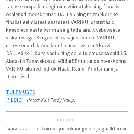
tänavakorvpalli mängimine võimatuks ning finaalis
osalenud meeskonnad DALLAS ning mitmekordne
finalist eelmistest aastatest VARIKU, otsustasid
käesoleva aasta parima selgitada ainult vabavisete
viskamisega. Kerges vihmasajus suutsid VARIKU
meeskonna liikmed kamba peale visata 4 korvi,
DALLAS'se 1 korvi vastu ning selle tulemusena said 15.
Alatskivi Tänavakossul võidurõõmu tunda meeskonna
VARIKU liikmed Indrek Haak, Rainer Printsmann ja
Riho Tiivel.
TULEMUSED
PILDID
(fotod: Karl-Fredy Kruup)
EELMINE
Vara staadionil toimus juubelihõnguline jalgpalliturniir