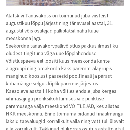
Alatskivi Tänavakoss on toimunud juba viisteist
augustikuu lõppu järjest ning tänavusel aastal, 31.
augustil võis osalejad palliplatsil näha kuue
meeskonna jagu.
Seekordne tänavakorvpallivõistlus pakkus ilmastiku
oludest tingituna väga uue lõpplahenduse.
Võistluspäeva eel loositi kuus meeskonda kahte
alagruppi ning omakorda kaks paremat alagrupis
mänginud kooslust pääsesid poolfinaali ja pärast
kohamänge selgus lõplik paremusjärjestus.
Käesoleva aasta III koha võitles endale juba kerges
vihmasajuga pronksikohtumises viie punktise
paremusega välja meeskond VÕITLEJAD, kes alistas
NKK meeskonna. Enne toimuma pidanud finaalmängu
läksid taevaluugid korralikult valla ning vett tuli ülevalt
alla korralikult. Tekkinud olukorras osutus asfaltplatsil