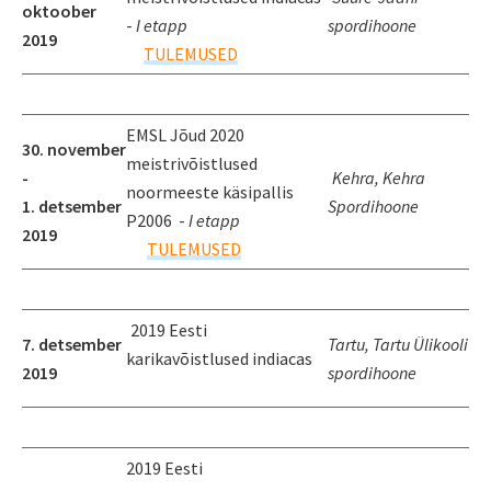
oktoober
-
I etapp
spordihoone
2019
TULEMUSED
EMSL Jõud 2020
30. november
meistrivõistlused
-
K
ehra, Kehra
noormeeste käsipallis
1. detsember
Spordihoone
P2006 -
I etapp
2019
TULEMUSED
2019 Eesti
7. detsember
Tartu, Tartu Ülikooli
karikavõistlused indiacas
2019
spordihoone
2019 Eesti