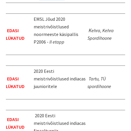
EMSL Jõud 2020
meistrivõistlused
K
EDASI
ehra, Kehra
noormeeste käsipallis
LÜKATUD
Spordihoone
P2006 -
II etapp
2020 Eesti
EDASI
meistrivõistlused indiacas
Tartu, TÜ
LÜKATUD
juunioritele
spordihoone
2020 Eesti
EDASI
meistrivõistlused indiacas
LÜKATUD
finaalturniir