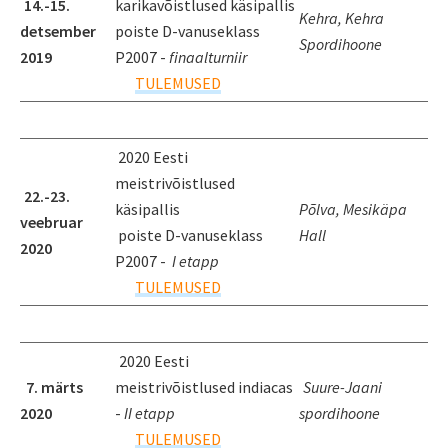
14.-15.
karikavõistlused käsipallis
Kehra, Kehra
detsember
poiste D-vanuseklass
Spordihoone
2019
P2007 -
finaalturniir
TULEMUSED
2020 Eesti
meistrivõistlused
22.-23.
käsipallis
Põlva, Mesikäpa
veebruar
poiste D-vanuseklass
Hall
2020
P2007 -
I etapp
TULEMUSED
2020 Eesti
7. märts
meistrivõistlused indiacas
Suure-Jaani
2020
-
II etapp
spordihoone
TULEMUSED