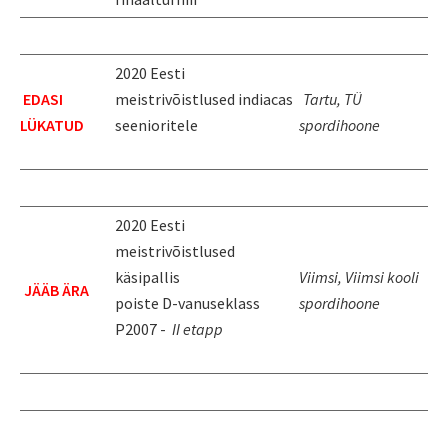
2020 Eesti
EDASI
meistrivõistlused indiacas
Tartu, TÜ
LÜKATUD
seenioritele
spordihoone
2020 Eesti
meistrivõistlused
käsipallis
Viimsi, Viimsi kooli
JÄÄB ÄRA
poiste D-vanuseklass
spordihoone
P2007 -
II etapp