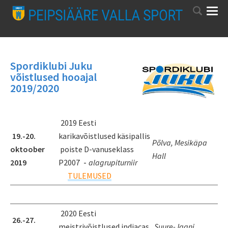
Spordiklubi Juku
võistlused hooajal
2019/2020
2019 Eesti
19.-20.
karikavõistlused käsipallis
Põlva, Mesikäpa
oktoober
poiste D-vanuseklass
Hall
-
2019
P2007
alagrupiturniir
TULEMUSED
2020 Eesti
26.-27.
meistrivõistlused indiacas
Suure-Jaani